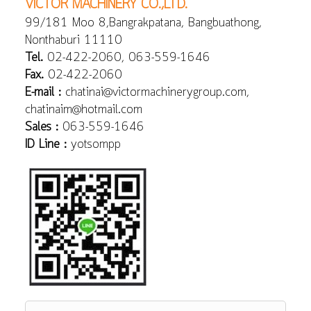
VICTOR MACHINERY CO.,LTD.
99/181 Moo 8,Bangrakpatana, Bangbuathong,
Nonthaburi 11110
Tel.
02-422-2060, 063-559-1646
Fax.
02-422-2060
E-mail :
chatinai@victormachinerygroup.com,
chatinaim@hotmail.com
Sales :
063-559-1646
ID Line :
yotsompp