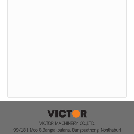
VICTOR MACHINERY CO.,LTD.
99/181 Moo 8,Bangrakpatana, Bangbuathong, Nonthaburi